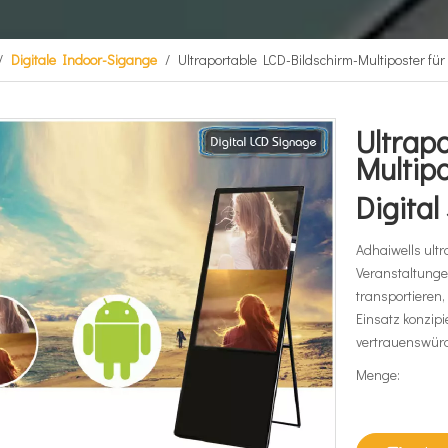
/
Digitale Indoor-Sigange
/
Ultraportable LCD-Bildschirm-Multiposter für
Ultrap
Multipo
Digita
Adhaiwells ultr
Veranstaltunge
transportieren,
Einsatz konzipie
vertrauenswürd
Menge: