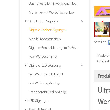
Bushaltestelle mit werblicher Lichtbox
Mülleimer mit Werbeflächenbox
LCD Digital Signage
Digitale Indoor-Sigange
Mobile Ladestationen
Anteil an:
Digitale Beschilderung im Außenbereich
Modell:
4
Taxi-Werbeschirme
Größe:
42
Digitale LED Werbung
Led Werbung Billboard
Produ
Led Werbung Anzeige
Ultr
Transparent Led-Anzeige
Wer
LED Signage
Solar-Billboard