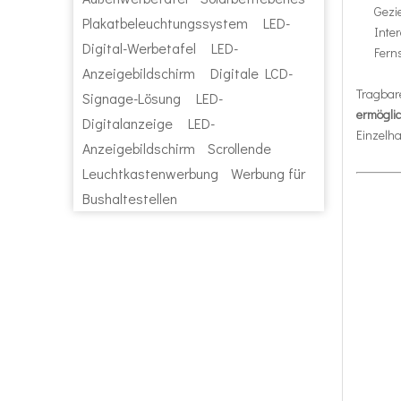
Gezi
Plakatbeleuchtungssystem
LED-
Inte
Digital-Werbetafel
LED-
Fern
Anzeigebildschirm
Digitale LCD-
Tragbare
Signage-Lösung
LED-
ermögli
Digitalanzeige
LED-
Einzelh
Anzeigebildschirm
Scrollende
Leuchtkastenwerbung
Werbung für
Bushaltestellen