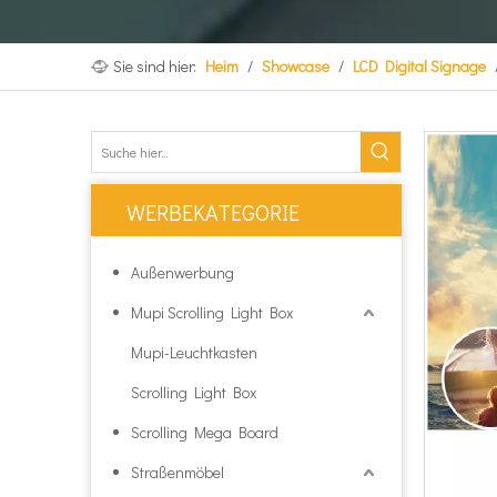
Sie sind hier:
Heim
/
Showcase
/
LCD Digital Signage
WERBEKATEGORIE
Außenwerbung
Mupi Scrolling Light Box
Mupi-Leuchtkasten
Scrolling Light Box
Scrolling Mega Board
Straßenmöbel