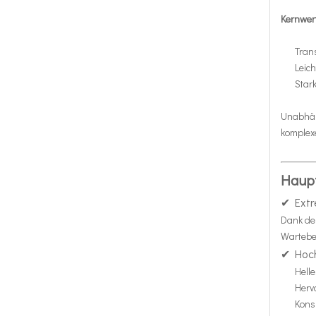
Kernwer
Tran
Leic
Star
Unabhäng
komplexe
Haupt
✔ Extr
Dank de
Wartebe
✔ Hoch
Hell
Herv
Kons