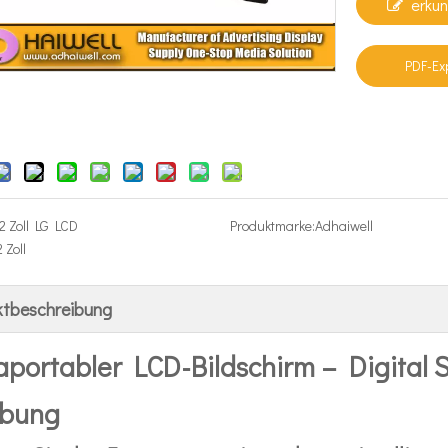
erku
PDF-Ex
2 Zoll LG LCD
Produktmarke:
Adhaiwell
 Zoll
ktbeschreibung
aportabler LCD-Bildschirm – Digital 
bung