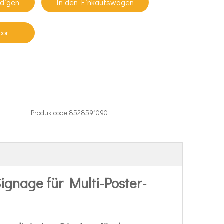
ndigen
In den Einkaufswagen
port
Produktcode:
8528591090
Signage für Multi-Poster-