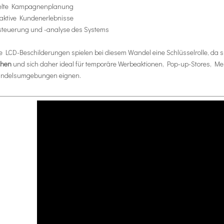
elte Kampagnenplanung
raktive Kundenerlebnisse
steuerung und -analyse des Systems
 LCD-Beschilderungen spielen bei diesem Wandel eine Schlüsselrolle, da s
chen
und sich daher ideal für temporäre Werbeaktionen, Pop-up-Stores, Me
andelsumgebungen eignen.