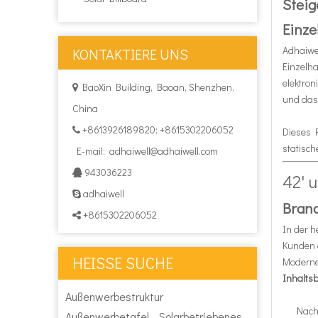
Steig
Einze
Adhaiwe
KONTAKTIERE UNS
Einzelh
elektron
BaoXin Building, Baoan, Shenzhen,

und das
China
+8613926189820; +8615302206052

Dieses 
statisc
E-mail:
adhaiwell@adhaiwell.com
943036223

42' 
adhaiwell

Branc
+8615302206052

In der h
Kunden 
HEISSE SUCHE
Moderne
Inhaltsb
Außenwerbestruktur
Nach
Außenwerbetafel
Solarbetriebenes