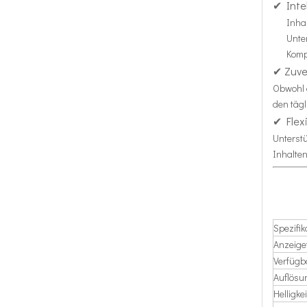
✔ Inte
Inha
Unter
Komp
✔ Zuve
Obwohl d
den tägl
✔ Flexi
Unterstü
Inhalten
Spezifik
Anzeige
Verfügb
Auflösu
Helligkei