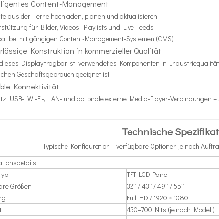
lligentes Content-Management
lte aus der Ferne hochladen, planen und aktualisieren
stützung für Bilder, Videos, Playlists und Live-Feeds
atibel mit gängigen Content-Management-Systemen (CMS)
rlässige Konstruktion in kommerzieller Qualität
ieses Display tragbar ist, verwendet es Komponenten in Industriequalität,
ichen Geschäftsgebrauch geeignet ist.
ble Konnektivität
tzt USB-, Wi-Fi-, LAN- und optionale externe Media-Player-Verbindungen – so
.
Technische Spezifika
Typische Konfiguration – verfügbare Optionen je nach Auft
ationsdetails
typ
TFT-LCD-Panel
are Größen
32″ / 43″ / 49″ / 55″
ng
Full HD / 1920 × 1080
t
450–700 Nits (je nach Modell)