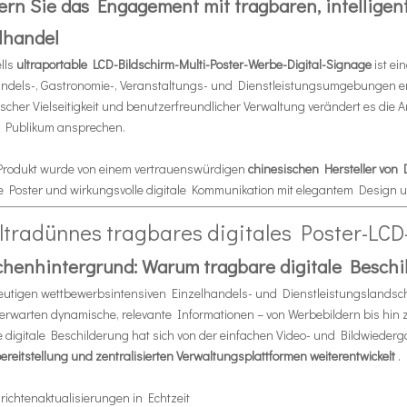
ern Sie das Engagement mit tragbaren, intelligent
lhandel
lls
ultraportable LCD-Bildschirm-Multi-Poster-Werbe-Digital-Signage
ist e
andels-, Gastronomie-, Veranstaltungs- und Dienstleistungsumgebungen ent
ischer Vielseitigkeit und benutzerfreundlicher Verwaltung verändert es die 
 Publikum ansprechen.
Produkt wurde von einem vertrauenswürdigen
chinesischen Hersteller von 
he Poster und wirkungsvolle digitale Kommunikation mit elegantem Design 
ultradünnes tragbares digitales Poster-LC
henhintergrund: Warum tragbare digitale Beschil
eutigen wettbewerbsintensiven Einzelhandels- und Dienstleistungslandschaf
erwarten dynamische, relevante Informationen – von Werbebildern bis hin 
 digitale Beschilderung hat sich von der einfachen Video- und Bildwieder
ereitstellung und zentralisierten Verwaltungsplattformen weiterentwickelt
.
richtenaktualisierungen in Echtzeit