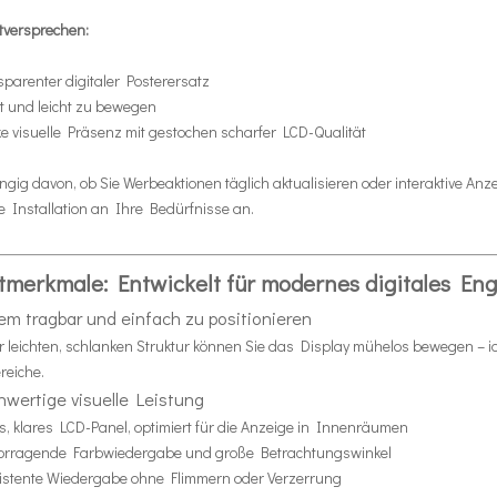
tversprechen:
sparenter digitaler Posterersatz
ht und leicht zu bewegen
ke visuelle Präsenz mit gestochen scharfer LCD-Qualität
ig davon, ob Sie Werbeaktionen täglich aktualisieren oder interaktive Anz
 Installation an Ihre Bedürfnisse an.
merkmale: Entwickelt für modernes digitales E
em tragbar und einfach zu positionieren
r leichten, schlanken Struktur können Sie das Display mühelos bewegen – 
reiche.
wertige visuelle Leistung
es, klares LCD-Panel, optimiert für die Anzeige in Innenräumen
orragende Farbwiedergabe und große Betrachtungswinkel
istente Wiedergabe ohne Flimmern oder Verzerrung