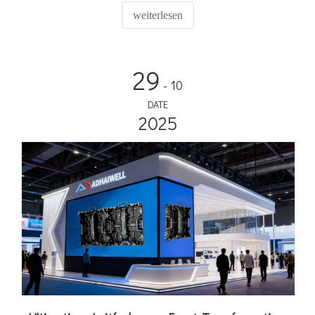
Zuverlässigkeit und minimale Ausfallzeiten gewährleisten
weiterlesen
und so kontinuierliche Sponsoreneinnahmen und ein
sorgenfreies After-Sales-Erlebnis für Ihren Fußballort
garantieren.
29
- 10
DATE
2025