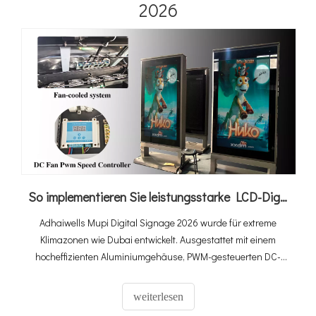
2026
So implementieren Sie leistungsstarke LCD-Digital-Signage-Systeme für den Außenbereich bei extremer Hitze von 60 °C in Dubai
Adhaiwells Mupi Digital Signage 2026 wurde für extreme
Klimazonen wie Dubai entwickelt. Ausgestattet mit einem
hocheffizienten Aluminiumgehäuse, PWM-gesteuerten DC-
Lüftern und einer ultrahohen Helligkeit von 3000 Nits bleibt
unser System auch bei 60 °C Umgebungstemperatur voll
weiterlesen
funktionsfähig. Es handelt sich um eine echte „Plug-and-