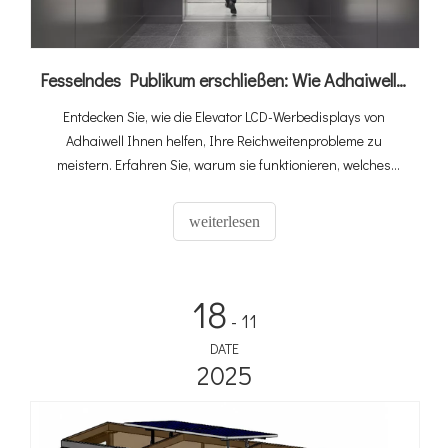
Fesselndes Publikum erschließen: Wie Adhaiwells Elevator Digital Signage Aufzüge in Einnahmequellen verwandelt
Entdecken Sie, wie die Elevator LCD-Werbedisplays von
Adhaiwell Ihnen helfen, Ihre Reichweitenprobleme zu
meistern. Erfahren Sie, warum sie funktionieren, welches
Modell zu Ihnen passt und wie Sie Lift Digital Signage
verwalten – ideal für Büros, Hotels und Wohnungen.
weiterlesen
18
- 11
DATE
2025