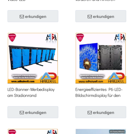
Bildschirmanzeige
Wartung im Freien
erkundigen
erkundigen
LED-Banner-Werbedisplay
Energieeffizientes P6-LED-
am Stadionrand
Bildschirmdisplay für den
Außenbereich
erkundigen
erkundigen