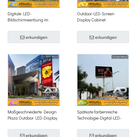
Digitale LED-
Outdoor-LED-Screen
Bildschirmwerbung im
Display Cabinet
Freien Unipole Display
Reklameplakat Struktur
Billboard
erkundigen
erkundigen
Maßgeschneiderte Design
Späteste farbenreiche
Plaza Outdoor LED-Display
Technologie-Digital-LED-
Billboard Struktur
Schirm-Anzeigen-
Anschlagtafel im Freien
erkundigen
erkundigen