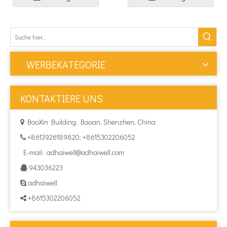
WERBEKATEGORIE
KONTAKTIERE UNS
BaoXin Building, Baoan, Shenzhen, China

+8613926189820; +8615302206052

E-mail:
adhaiwell@adhaiwell.com
943036223

adhaiwell

+8615302206052
