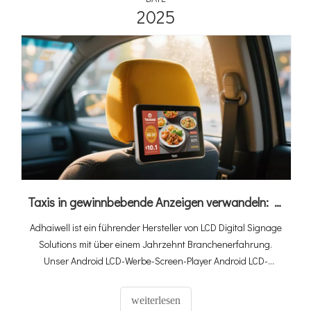
2025
Taxis in gewinnbebende Anzeigen verwandeln: Erforschen der Kraft der digitalen LCD-Beschilderung
Adhaiwell ist ein führender Hersteller von LCD Digital Signage
Solutions mit über einem Jahrzehnt Branchenerfahrung.
Unser Android LCD-Werbe-Screen-Player Android LCD-
Screen-Player soll Taxis und Fahrfahrzeuge in leistungsstarke
Werbeplattformen verwandeln, die Aufmerksamkeit der
weiterlesen
Passagiere auf sich ziehen und die Reichweite der