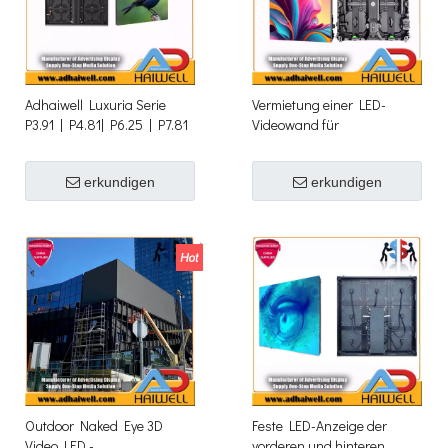
Adhaiwell Luxuria Serie
Vermietung einer LED-
P3.91 | P4.81| P6.25 | P7.81
Videowand für
| P10.42 Elite | High-End-
Veranstaltungen
LED-Anzeigelösungen für
erkundigen
erkundigen
den Außenbereich
Outdoor Naked Eye 3D
Feste LED-Anzeige der
Video LED -
vorderen und hinteren