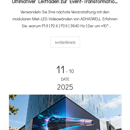
Ultimativer Leitfaden zur Event-Transformation: Wie die modularen Miet-LED-Videowände von ADHAIWELL unvergessliche Bilder liefern
Verwandeln Sie Ihre nächste Veranstaltung mit den
modularen Miet-LED-Videowänden von ADHAIWELL. Erfahren
Sie, warum P1.9 | P2.6 | P3.9 | 3840 Hz | Der um ±10°
gekrümmte Miet-LED-Bildschirm ist für professionelle,
beeindruckende visuelle Darstellungen unerlässlich.
weiterlesen
11
- 10
DATE
2025