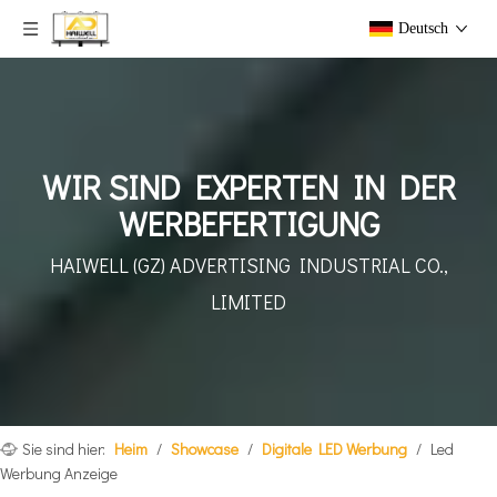
Deutsch
WIR SIND EXPERTEN IN DER
WERBEFERTIGUNG
HAIWELL (GZ) ADVERTISING INDUSTRIAL CO.,
LIMITED
Sie sind hier:
Heim
/
Showcase
/
Digitale LED Werbung
/
Led
Werbung Anzeige