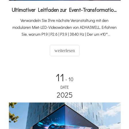
Ultimativer Leitfaden zur Event-Transformation: Wie die modularen Miet-LED-Videowände von ADHAIWELL unvergessliche Bilder liefern
Verwandeln Sie Ihre nächste Veranstaltung mit den
modularen Miet-LED-Videowänden von ADHAIWELL. Erfahren
Sie, warum P1.9 | P2.6 | P3.9 | 3840 Hz | Der um ±10°
gekrümmte Miet-LED-Bildschirm ist für professionelle,
beeindruckende visuelle Darstellungen unerlässlich.
weiterlesen
11
- 10
DATE
2025