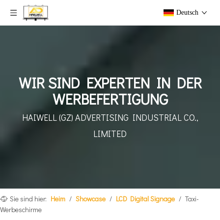
Deutsch
WIR SIND EXPERTEN IN DER
WERBEFERTIGUNG
HAIWELL (GZ) ADVERTISING INDUSTRIAL CO.,
LIMITED
Sie sind hier:
Heim
/
Showcase
/
LCD Digital Signage
/
Taxi-
Werbeschirme