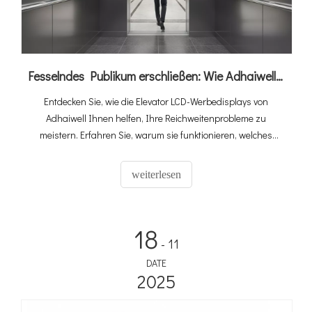
Fesselndes Publikum erschließen: Wie Adhaiwells Elevator Digital Signage Aufzüge in Einnahmequellen verwandelt
Entdecken Sie, wie die Elevator LCD-Werbedisplays von
Adhaiwell Ihnen helfen, Ihre Reichweitenprobleme zu
meistern. Erfahren Sie, warum sie funktionieren, welches
Modell zu Ihnen passt und wie Sie Lift Digital Signage
verwalten – ideal für Büros, Hotels und Wohnungen.
weiterlesen
18
- 11
DATE
2025