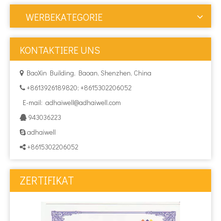
WERBEKATEGORIE
KONTAKTIERE UNS
BaoXin Building, Baoan, Shenzhen, China

+8613926189820; +8615302206052

E-mail:
adhaiwell@adhaiwell.com
943036223

adhaiwell

+8615302206052

ZERTIFIKAT