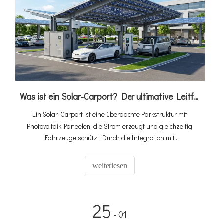
Was ist ein Solar-Carport? Der ultimative Leitfaden zur PV-, Speicher- und EV-Ladeintegration
Ein Solar-Carport ist eine überdachte Parkstruktur mit
Photovoltaik-Paneelen, die Strom erzeugt und gleichzeitig
Fahrzeuge schützt. Durch die Integration mit
Energiespeichern und Ladestationen für Elektrofahrzeuge
entsteht ein vollständiges „Solarspeicher-Ladeökosystem“,
weiterlesen
das ungenutzten Parkplatz in einen umsatzgenerierenden
Energiewert verwandelt. Da der weltweite Verkauf von
Elektrofahrzeugen im Jahr 2025 20 Millionen erreichen wird
25
und der Solar-Carport-Markt bis 2034 voraussichtlich um 10,6
- 01