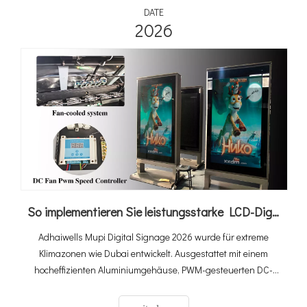
% CAGR auf 2,67 Milliarden US-Dollar wachsen wird, werden
DATE
integrierte Lösungen schnell zum Standard für kommerzielle
2026
und öffentliche Ladeinfrastruktur.
So implementieren Sie leistungsstarke LCD-Digital-Signage-Systeme für den Außenbereich bei extremer Hitze von 60 °C in Dubai
Adhaiwells Mupi Digital Signage 2026 wurde für extreme
Klimazonen wie Dubai entwickelt. Ausgestattet mit einem
hocheffizienten Aluminiumgehäuse, PWM-gesteuerten DC-
Lüftern und einer ultrahohen Helligkeit von 3000 Nits bleibt
unser System auch bei 60 °C Umgebungstemperatur voll