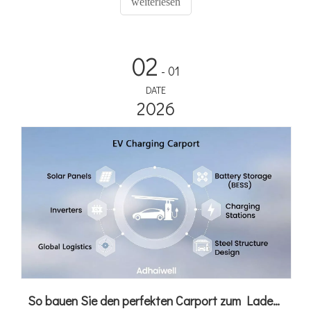
weiterlesen
funktionsfähig. Es handelt sich um eine echte „Plug-and-
Play“-Lösung mit integriertem 4G Cloud CMS – alles, was Sie
brauchen, ist eine Grundlage und Leistung.
02
- 01
DATE
2026
So bauen Sie den perfekten Carport zum Laden von Elektrofahrzeugen: Ein Leitfaden zur individuellen Gestaltung von Carports mit Adhaiwell China