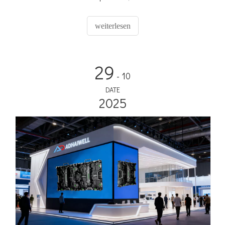
und das modulare, schnell austauschbare Design maximale
Zuverlässigkeit und minimale Ausfallzeiten gewährleisten
weiterlesen
und so kontinuierliche Sponsoreneinnahmen und ein
sorgenfreies After-Sales-Erlebnis für Ihren Fußballort
garantieren.
29
- 10
DATE
2025