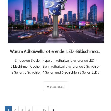
Warum Adhaiwells rotierende LED -Bildschirmanzeigeplakat tendiert
Entdecken Sie den Hype um Adhaiwells rotierende LED -
Bildschirme. Tauchen Sie in Adhaiwells rotierende 3 Schichten
2 Seiten, 3 Schichten 4 Seiten und 6 Schichten 3 Seiten LED -
Bildschirme ein. Entdecken Sie ihre flexiblen Rotationen, einen
atemberaubenden 360 ° -Blick und wie sie Räume von
weiterlesen
Einkaufszentren zu Stadien verwandeln.
1
2
3
4
...
15