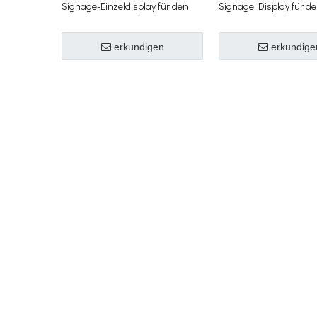
Signage-Einzeldisplay für den
Signage Display für d
Außenbereich
Außenbereich
erkundigen
erkundige