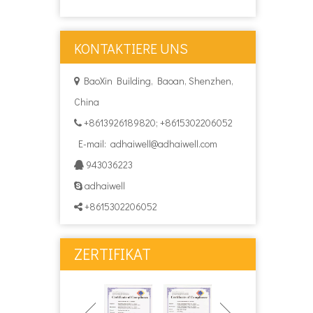
KONTAKTIERE UNS
BaoXin Building, Baoan, Shenzhen,

China
+8613926189820; +8615302206052

E-mail:
adhaiwell@adhaiwell.com
943036223

adhaiwell

+8615302206052

ZERTIFIKAT