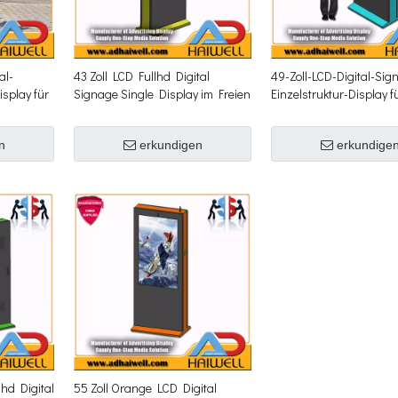
al-
43 Zoll LCD Fullhd Digital
49-Zoll-LCD-Digital-Sig
splay für
Signage Single Display im Freien
Einzelstruktur-Display f
Außenbereich
n
erkundigen
erkundige
lhd Digital
55 Zoll Orange LCD Digital