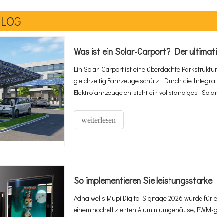
BLOG
Ein Solar-Carport ist eine überdachte Parkstruktu
gleichzeitig Fahrzeuge schützt. Durch die Integra
Elektrofahrzeuge entsteht ein vollständiges „Sol
einen umsatzgenerierenden Energiewert verwandel
Jahr 2025 20 Millionen erreichen wird und der So
weiterlesen
CAGR auf 2,67 Milliarden US-Dollar wachsen wird
kommerzielle und öffentliche Ladeinfrastruktur.
Adhaiwells Mupi Digital Signage 2026 wurde für e
einem hocheffizienten Aluminiumgehäuse, PWM-ges