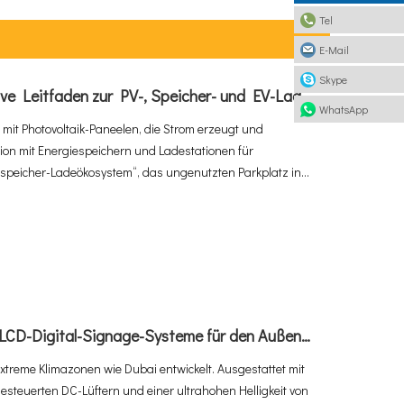
Tel
E-Mail
Skype
Was ist ein Solar-Carport? Der ultimative Leitfaden zur PV-, Speicher- und EV-Ladeintegration
WhatsApp
r mit Photovoltaik-Paneelen, die Strom erzeugt und
tion mit Energiespeichern und Ladestationen für
arspeicher-Ladeökosystem“, das ungenutzten Parkplatz in
t. Da der weltweite Verkauf von Elektrofahrzeugen im
lar-Carport-Markt bis 2034 voraussichtlich um 10,6 %
, werden integrierte Lösungen schnell zum Standard für
So implementieren Sie leistungsstarke LCD-Digital-Signage-Systeme für den Außenbereich bei extremer Hitze von 60 °C in Dubai
xtreme Klimazonen wie Dubai entwickelt. Ausgestattet mit
teuerten DC-Lüftern und einer ultrahohen Helligkeit von