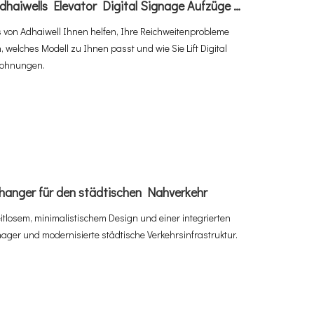
Fesselndes Publikum erschließen: Wie Adhaiwells Elevator Digital Signage Aufzüge in Einnahmequellen verwandelt
s von Adhaiwell Ihnen helfen, Ihre Reichweitenprobleme
, welches Modell zu Ihnen passt und wie Sie Lift Digital
 Wohnungen.
anger für den städtischen Nahverkehr
eitlosem, minimalistischem Design und einer integrierten
nager und modernisierte städtische Verkehrsinfrastruktur.