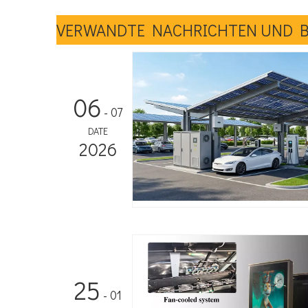
VERWANDTE NACHRICHTEN UND 
06
- 07
DATE
2026
25
- 01