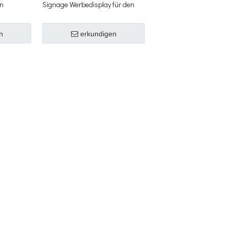
en
Signage Werbedisplay für den
Außenbereich
n
erkundigen