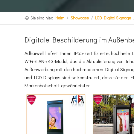
Sie sind hier:
Heim
/
Showcase
/
LCD Digital Signage
Digitale Beschilderung im Außenb
Adhaiwell liefert Ihnen IP65-zertifizierte, hochhell
WiFi-/LAN-/4G-Modul, das die Aktualisierung von Inh
Außenwerbung mit den hochmodernen Digital-Signage
und LCD-Displays sind so konstruiert, dass sie den E
Markenbotschaft gewährleisten.