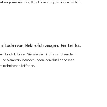
ebungstemperatur voll funktionsfähig. Es handelt sich um
m 4G Cloud CMS – alles, was Sie brauchen, ist eine
So bauen Sie den perfekten Carport zum Laden von Elektrofahrzeugen: Ein Leitfaden zur individuellen Gestaltung von Carports mit Adhaiwell China
er Hand? Erfahren Sie, wie Sie mit Chinas führendem
orts und Membranüberdachungen individuell anpassen
m technischen Leitfaden.