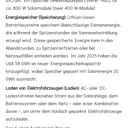
(DC) um. Ein typischer Gewerbeparkplatz bietet Platz für
ca. 800 W Solarmodule (zwei 400 W-Module).
Energiespeicher (Speicherung):
Lithium-Ionen-
Batteriesysteme speichern überschüssige Sonnenenergie,
die während der Spitzenstunden der Sonneneinstrahlung
erzeugt wird. Diese gespeicherte Energie kann in den
Abendstunden, zu Spitzentarifzeiten oder bei
Netzausfällen entladen werden. Im Jahr 2025 haben die
USA 58 GWh an neuer Energiespeicherkapazität
hinzugefügt, wobei Speicher gepaart mit Solarenergie 20
GWh ausmacht.
Laden von Elektrofahrzeugen (Laden):
AC- oder DC-
Ladestationen beziehen Strom aus der Solaranlage, dem
Batteriesystem oder dem Netz – oder einer Kombination
davon –, um unter dem Vordach geparkte Elektrofahrzeuge
aufzuladen.
Das System funktioniert über ein