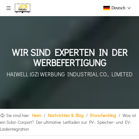
Deutsch
WIR SIND EXPERTEN IN DER
WERBEFERTIGUNG
HAIWELL (GZ) WERBUNG
INDUSTRIAL CO., LIMITED
Sie sind hier:
Heim
/
Nachrichten & Blog
/
Branchenblog
/
Was ist
ein Solar-Carport? Der ultimative Leitfaden zur PV-, Speicher- und EV-
Ladeintegration