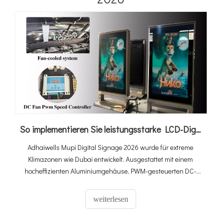
und öffentliche Ladeinfrastruktur.
So implementieren Sie leistungsstarke LCD-Digital-Signage-Systeme für den Außenbereich bei extremer Hitze von 60 °C in Dubai
Adhaiwells Mupi Digital Signage 2026 wurde für extreme
Klimazonen wie Dubai entwickelt. Ausgestattet mit einem
hocheffizienten Aluminiumgehäuse, PWM-gesteuerten DC-
Lüftern und einer ultrahohen Helligkeit von 3000 Nits bleibt
unser System auch bei 60 °C Umgebungstemperatur voll
weiterlesen
funktionsfähig. Es handelt sich um eine echte „Plug-and-
Play“-Lösung mit integriertem 4G Cloud CMS – alles, was Sie