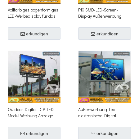
Vollfarbiges bogenförmiges
P10 SMD-LED-Screen-
LED-Werbedisplay für das
Display Außenwerbung
Dach im Freien
Billboard
erkundigen
erkundigen
Outdoor Digital DIP LED-
Außenwerbung Led
Modul Werbung Anzeige
elektronische Digital-
Billboard-Struktur
Anzeige Billboard-Struktur
erkundigen
erkundigen