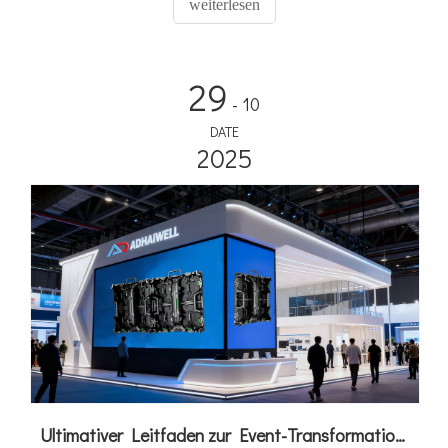
weiterlesen
und so kontinuierliche Sponsoreneinnahmen und ein
sorgenfreies After-Sales-Erlebnis für Ihren Fußballort
garantieren.
29
- 10
DATE
2025
Ultimativer Leitfaden zur Event-Transformation: Wie die modularen Miet-LED-Videowände von ADHAIWELL unvergessliche Bilder liefern