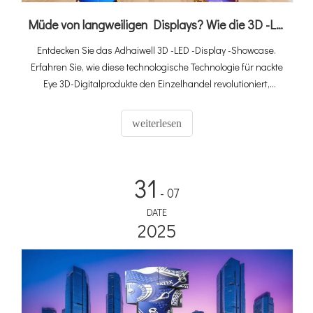
Müde von langweiligen Displays? Wie die 3D -LED -Display -Hülle Ihre Produkte hervorhebt
Entdecken Sie das Adhaiwell 3D -LED -Display -Showcase.
Erfahren Sie, wie diese technologische Technologie für nackte
Eye 3D-Digitalprodukte den Einzelhandel revolutioniert,
Kundenaufmerksamkeit auf sich zieht und den Umsatz mit
immersiven Produktdisplays mit virtuellen Methoden fördert.
weiterlesen
31
- 07
DATE
2025