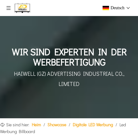
Deutsch
WIR SIND EXPERTEN IN DER
WERBEFERTIGUNG
HAIWELL (GZ) ADVERTISING INDUSTRIAL CO.,
LIMITED
Sie sind hier:
Heim
/
Showcase
/
Digitale LED Werbung
/
Led
Werbung Billboard