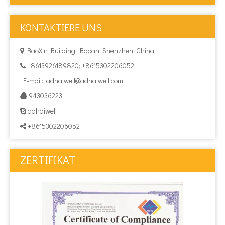
KONTAKTIERE UNS
BaoXin Building, Baoan, Shenzhen, China

+8613926189820; +8615302206052

E-mail:
adhaiwell@adhaiwell.com
943036223

adhaiwell

+8615302206052

ZERTIFIKAT