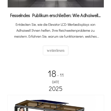
Fesselndes Publikum erschließen: Wie Adhaiwells Elevator Digital Signage Aufzüge in Einnahmequellen verwandelt
Entdecken Sie, wie die Elevator LCD-Werbedisplays von
Adhaiwell Ihnen helfen, Ihre Reichweitenprobleme zu
meistern. Erfahren Sie, warum sie funktionieren, welches
Modell zu Ihnen passt und wie Sie Lift Digital Signage
verwalten – ideal für Büros, Hotels und Wohnungen.
weiterlesen
18
- 11
DATE
2025