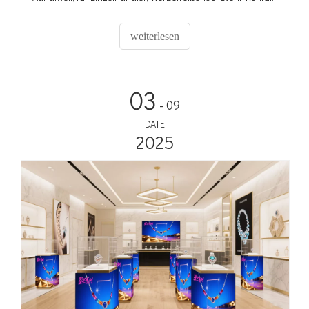
und Medienteams ROI bieten.
weiterlesen
03
- 09
DATE
2025