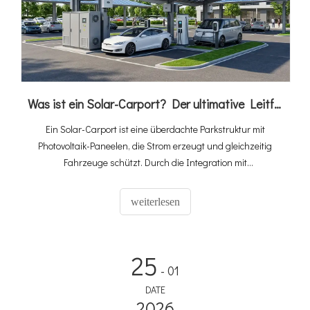
Was ist ein Solar-Carport? Der ultimative Leitfaden zur PV-, Speicher- und EV-Ladeintegration
Ein Solar-Carport ist eine überdachte Parkstruktur mit
Photovoltaik-Paneelen, die Strom erzeugt und gleichzeitig
Fahrzeuge schützt. Durch die Integration mit
Energiespeichern und Ladestationen für Elektrofahrzeuge
entsteht ein vollständiges „Solarspeicher-Ladeökosystem“,
weiterlesen
das ungenutzten Parkplatz in einen umsatzgenerierenden
Energiewert verwandelt. Da der weltweite Verkauf von
Elektrofahrzeugen im Jahr 2025 20 Millionen erreichen wird
25
und der Solar-Carport-Markt bis 2034 voraussichtlich um 10,6
- 01
% CAGR auf 2,67 Milliarden US-Dollar wachsen wird, werden
DATE
integrierte Lösungen schnell zum Standard für kommerzielle
2026