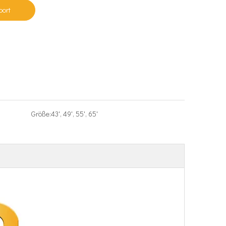
port
Größe:
43', 49', 55', 65'