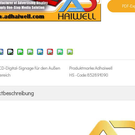
PDF-Ex
CD-Digital-Signage für den Außen
Produktmarke:
Adhaiwell
ereich
HS -Code:
852891090
ktbeschreibung