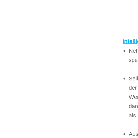
Intel
Neh
spe
Sel
der
Wer
dan
als
Aus