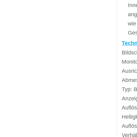
Inn
ang
wie
Ges
Techn
Bilds
Monito
Ausric
Abmes
Typ: 
Anzei
Auflö
Hellig
Auflö
Verhäl