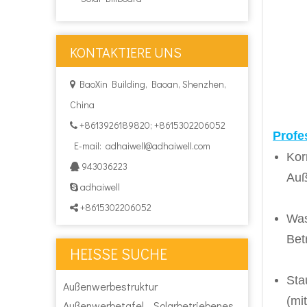
KONTAKTIERE UNS
BaoXin Building, Baoan, Shenzhen,

China
+8613926189820; +8615302206052

Profe
E-mail:
adhaiwell@adhaiwell.com
Kor
943036223

Auß
adhaiwell

+8615302206052

Was
Bet
HEISSE SUCHE
Sta
Außenwerbestruktur
(mit
Außenwerbetafel
Solarbetriebenes