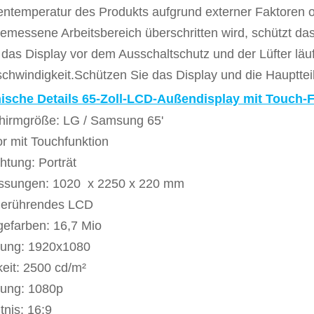
entemperatur des Produkts aufgrund externer Faktoren o
emessene Arbeitsbereich überschritten wird, schützt 
 das Display vor dem Ausschaltschutz und der Lüfter läuft
chwindigkeit.Schützen Sie das Display und die Hauptteil
ische Details 65-Zoll-LCD-Außendisplay mit Touch-
chirmgröße: LG / Samsung 65'
r mit Touchfunktion
htung: Porträt
sungen: 1020 x 2250 x 220 mm
Berührendes LCD
gefarben: 16,7 Mio
sung: 1920x1080
keit: 2500 cd/m²
sung: 1080p
tnis: 16:9