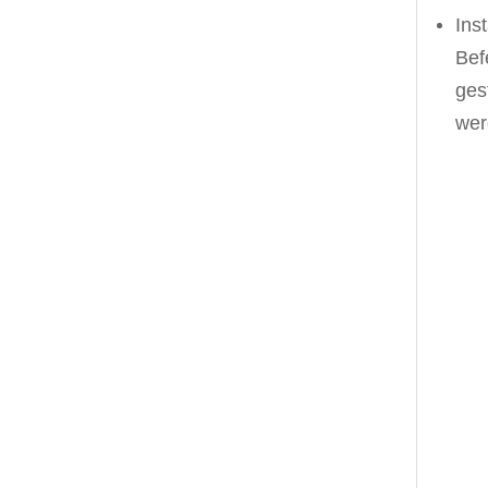
Ins
Bef
ges
wer