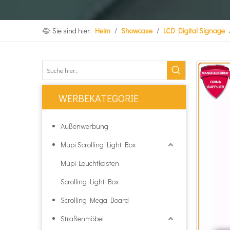
Sie sind hier:
Heim
/
Showcase
/
LCD Digital Signage
WERBEKATEGORIE
Außenwerbung
Mupi Scrolling Light Box
Mupi-Leuchtkasten
Scrolling Light Box
Scrolling Mega Board
Straßenmöbel