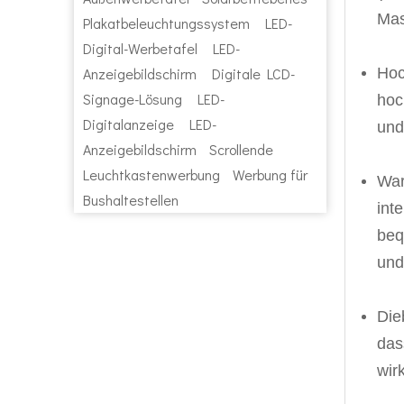
Mas
Plakatbeleuchtungssystem
LED-
Digital-Werbetafel
LED-
Anzeigebildschirm
Digitale LCD-
Hoc
Signage-Lösung
LED-
hoc
Digitalanzeige
LED-
und
Anzeigebildschirm
Scrollende
Leuchtkastenwerbung
Werbung für
War
Bushaltestellen
int
beq
und
Die
das
wirk