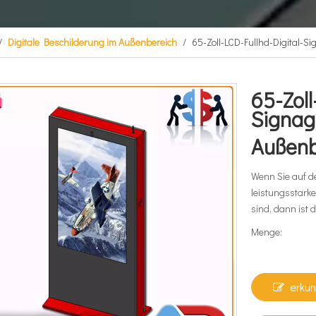
/
Digitale Beschilderung im Außenbereich
/
65-Zoll-LCD-Fullhd-Digital-S
65-Zoll
Signage
Außen
Wenn Sie auf d
leistungsstark
sind, dann ist 
Menge:
erku