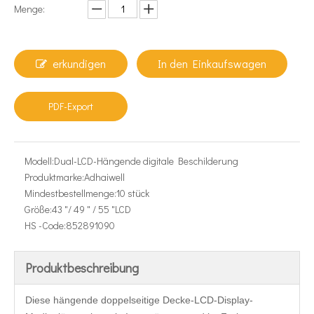
Menge:
erkundigen
In den Einkaufswagen
PDF-Export
Modell:
Dual-LCD-Hängende digitale Beschilderung
Produktmarke:
Adhaiwell
Mindestbestellmenge:
10 stück
Größe:
43 "/ 49 " / 55 "LCD
HS -Code:
852891090
Produktbeschreibung
Diese hängende doppelseitige Decke-LCD-Display-