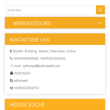
WERBEKATEGORIE
KONTAKTIERE UNS
BaoXin Building, Baoan, Shenzhen, China

+8613926189820; +8615302206052

E-mail:
adhaiwell@adhaiwell.com
943036223

adhaiwell

+8615302206052

HEISSE SUCHE