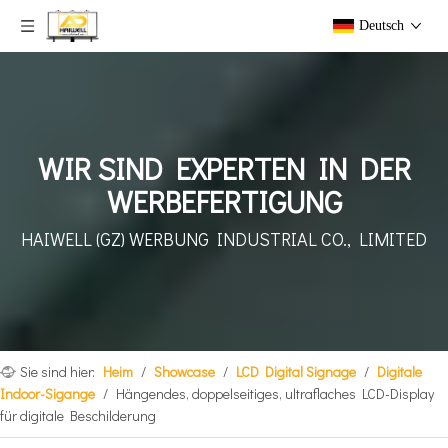
Deutsch
WIR SIND EXPERTEN IN DER
WERBEFERTIGUNG
HAIWELL (GZ) WERBUNG
INDUSTRIAL CO., LIMITED
Sie sind hier:
Heim
/
Showcase
/
LCD Digital Signage
/
Digitale
Indoor-Sigange
/
Hängendes, doppelseitiges, ultraflaches LCD-Display
für digitale Beschilderung