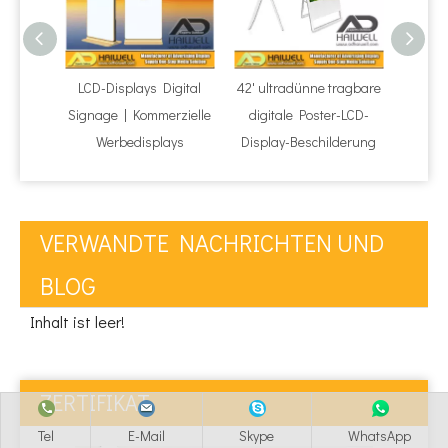
LCD-Displays Digital
42' ultradünne tragbare
Auf
Signage | Kommerzielle
digitale Poster-LCD-
Digita
Werbedisplays
Display-Beschilderung
LCD 
VERWANDTE NACHRICHTEN UND
BLOG
Inhalt ist leer!
ZERTIFIKAT
Tel
E-Mail
Skype
WhatsApp