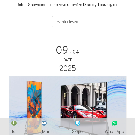
Retail-Showcase – eine revolutionäre Display-Lösung, die
modernste LED-Technologie mit einer eleganten
Acrylabdeckung vereint. Adhaiwell untersucht die innovativen
weiterlesen
Merkmale, die dieses Sockeldisplay auszeichnen, und
untersucht seine Auswirkungen auf die Kundenbindung
sowie seine vielseitigen Einsatzmöglichkeiten im Einzelhandel,
09
in Ausstellungen und Museen.
- 04
DATE
2025
Tel
E-Mail
Skype
WhatsApp