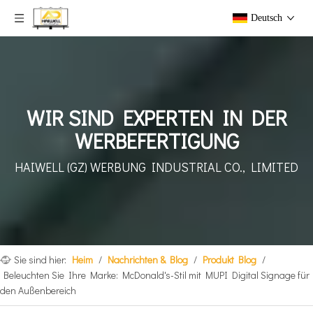
Deutsch
WIR SIND EXPERTEN IN DER
WERBEFERTIGUNG
HAIWELL (GZ) WERBUNG
INDUSTRIAL CO., LIMITED
Sie sind hier:
Heim
/
Nachrichten & Blog
/
Produkt Blog
/
Beleuchten Sie Ihre Marke: McDonald's-Stil mit MUPI Digital Signage für
den Außenbereich