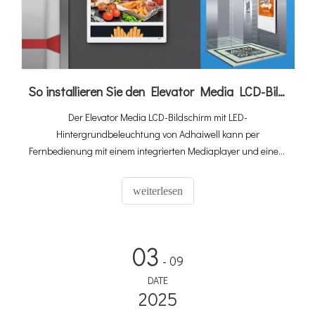
So installieren Sie den Elevator Media LCD-Bildschirm
Der Elevator Media LCD-Bildschirm mit LED-
Hintergrundbeleuchtung von Adhaiwell kann per
Fernbedienung mit einem integrierten Mediaplayer und einem
kostenlosen CMS-System ausgestattet werden. Der Elevator
Media LCD-Bildschirm ist eine sehr vielseitige Medienlösung
weiterlesen
und eignet sich für Anwendungen wie Smart Building, Digital
Signage, Werbung, Einzelhandel und Markenmarketing.
03
- 09
DATE
2025