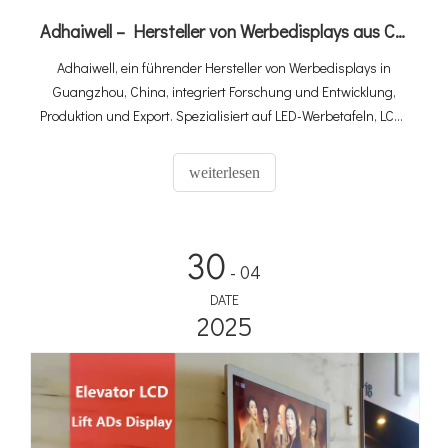
Adhaiwell – Hersteller von Werbedisplays aus China
Adhaiwell, ein führender Hersteller von Werbedisplays in
Guangzhou, China, integriert Forschung und Entwicklung,
Produktion und Export. Spezialisiert auf LED-Werbetafeln, LCD-
Beschilderung und maßgeschneiderte Lösungen aus einer
Hand. Als Made-in-China-Gold-Mitglied und Aussteller der
weiterlesen
Canton Fair liefern wir erstklassige Qualität mit Win-Win-
Zusammenarbeit für globale Kunden.
30
- 04
DATE
2025