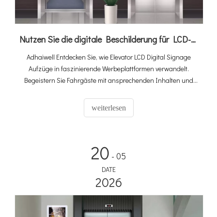
Nutzen Sie die digitale Beschilderung für LCD-Werbung in Aufzügen, um Ihre Umsatzgenerierung zu steigern
Adhaiwell Entdecken Sie, wie Elevator LCD Digital Signage
Aufzüge in faszinierende Werbeplattformen verwandelt.
Begeistern Sie Fahrgäste mit ansprechenden Inhalten und
schaffen Sie gleichzeitig eine zusätzliche Einnahmequelle für
Aufzugsunternehmen. Nutzen Sie datengesteuerte Werbung
weiterlesen
und bringen Sie Ihre Marketingstrategien auf ein neues
Niveau!
20
- 05
DATE
2026