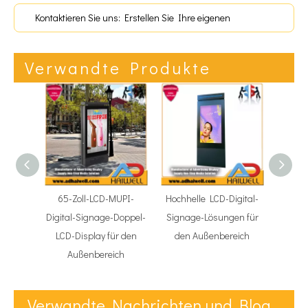
Kontaktieren Sie uns: Erstellen Sie Ihre eigenen
Anzeigen!
Verwandte Produkte
65-Zoll-LCD-MUPI-
Hochhelle LCD-Digital-
65-Z
Digital-Signage-Doppel-
Signage-Lösungen für
Dig
LCD-Display für den
den Außenbereich
Einze
Außenbereich
A
Verwandte Nachrichten und Blog