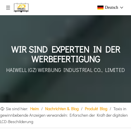
Deutsch
WIR SIND EXPERTEN IN DER
WERBEFERTIGUNG
HAIWELL (GZ) WERBUNG
INDUSTRIAL CO., LIMITED
Sie sind hier:
Heim
/
Nachrichten & Blog
/
Produkt Blog
/
Taxis in
gewinnbebende Anzeigen verwandeln: Erforschen der Kraft der digitalen
LCD-Beschilderung