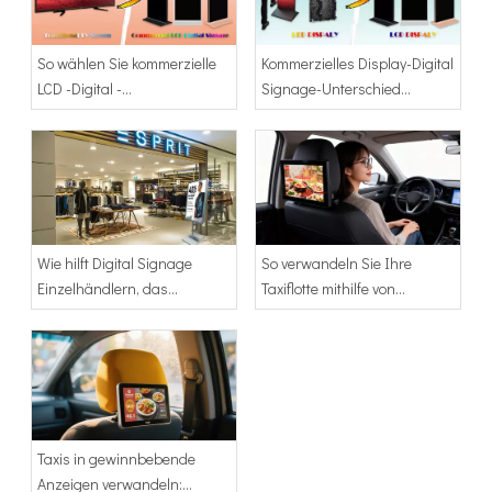
So wählen Sie kommerzielle
Kommerzielles Display-Digital
LCD -Digital -
Signage-Unterschied
Beschilderungen gegen TV -
zwischen LCD und LED-
Bildschirm
Display
Wie hilft Digital Signage
So verwandeln Sie Ihre
Einzelhändlern, das
Taxiflotte mithilfe von
Ladenerlebnis zu
Android-LCD-
verbessern?
Werbebildschirmen in einen
Geldverdiener (2026 Ultimate
Guide)
Taxis in gewinnbebende
Anzeigen verwandeln: