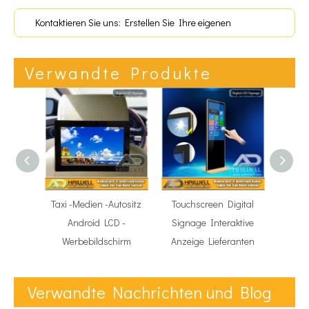
Kontaktieren Sie uns: Erstellen Sie Ihre eigenen
Anzeigen!
Verwandte Produkte
Taxi -Medien -Autositz
Touchscreen Digital
Auf
Android LCD -
Signage Interaktive
Digita
Werbebildschirm
Anzeige Lieferanten
LCD 
Verwandte Nachrichten und Blog