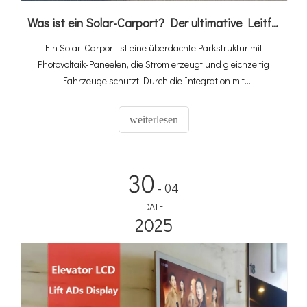
Was ist ein Solar-Carport? Der ultimative Leitfaden zur PV-, Speicher- und EV-Ladeintegration
Ein Solar-Carport ist eine überdachte Parkstruktur mit
Photovoltaik-Paneelen, die Strom erzeugt und gleichzeitig
Fahrzeuge schützt. Durch die Integration mit
Energiespeichern und Ladestationen für Elektrofahrzeuge
entsteht ein vollständiges „Solarspeicher-Ladeökosystem“,
weiterlesen
das ungenutzten Parkplatz in einen umsatzgenerierenden
Energiewert verwandelt. Da der weltweite Verkauf von
Elektrofahrzeugen im Jahr 2025 20 Millionen erreichen wird
30
und der Solar-Carport-Markt bis 2034 voraussichtlich um 10,6
- 04
% CAGR auf 2,67 Milliarden US-Dollar wachsen wird, werden
DATE
integrierte Lösungen schnell zum Standard für kommerzielle
2025
und öffentliche Ladeinfrastruktur.