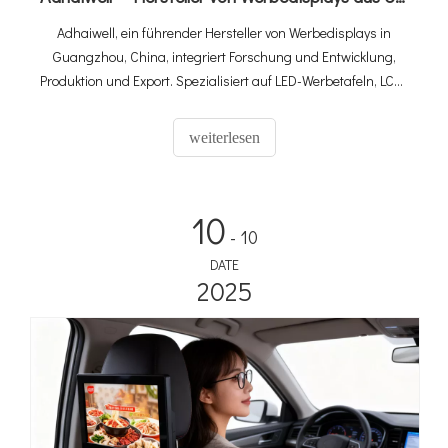
Adhaiwell, ein führender Hersteller von Werbedisplays in
Guangzhou, China, integriert Forschung und Entwicklung,
Produktion und Export. Spezialisiert auf LED-Werbetafeln, LCD-
Beschilderung und maßgeschneiderte Lösungen aus einer
Hand. Als Made-in-China-Gold-Mitglied und Aussteller der
weiterlesen
Canton Fair liefern wir erstklassige Qualität mit Win-Win-
Zusammenarbeit für globale Kunden.
10
- 10
DATE
2025