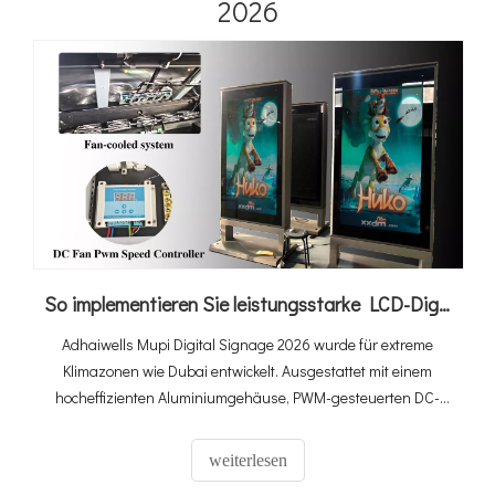
2026
und öffentliche Ladeinfrastruktur.
So implementieren Sie leistungsstarke LCD-Digital-Signage-Systeme für den Außenbereich bei extremer Hitze von 60 °C in Dubai
Adhaiwells Mupi Digital Signage 2026 wurde für extreme
Klimazonen wie Dubai entwickelt. Ausgestattet mit einem
hocheffizienten Aluminiumgehäuse, PWM-gesteuerten DC-
Lüftern und einer ultrahohen Helligkeit von 3000 Nits bleibt
unser System auch bei 60 °C Umgebungstemperatur voll
weiterlesen
funktionsfähig. Es handelt sich um eine echte „Plug-and-