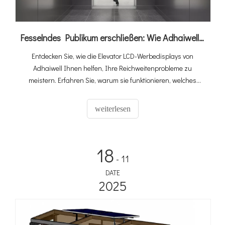
Fesselndes Publikum erschließen: Wie Adhaiwells Elevator Digital Signage Aufzüge in Einnahmequellen verwandelt
Entdecken Sie, wie die Elevator LCD-Werbedisplays von
Adhaiwell Ihnen helfen, Ihre Reichweitenprobleme zu
meistern. Erfahren Sie, warum sie funktionieren, welches
Modell zu Ihnen passt und wie Sie Lift Digital Signage
verwalten – ideal für Büros, Hotels und Wohnungen.
weiterlesen
18
- 11
DATE
2025