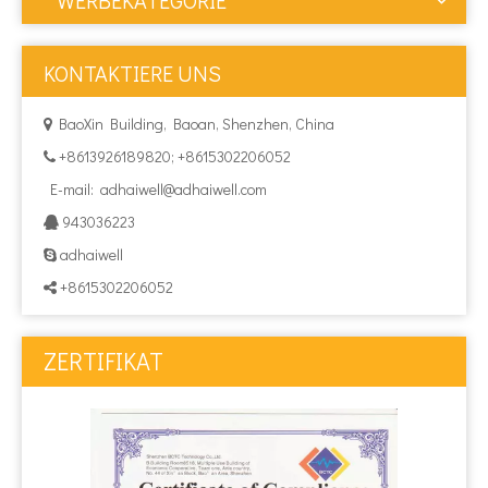
WERBEKATEGORIE
KONTAKTIERE UNS
BaoXin Building, Baoan, Shenzhen, China

+8613926189820; +8615302206052

E-mail:
adhaiwell@adhaiwell.com
943036223

adhaiwell

+8615302206052

ZERTIFIKAT