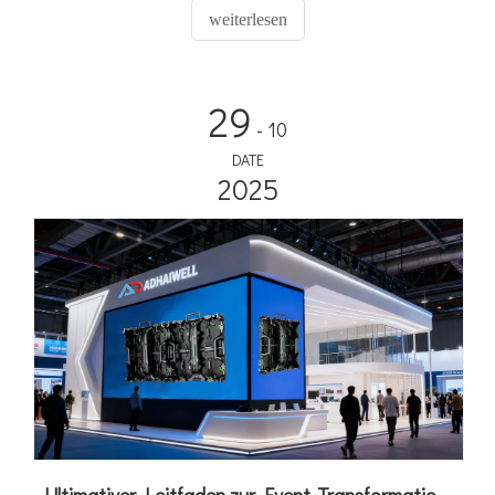
Zuverlässigkeit und minimale Ausfallzeiten gewährleisten
weiterlesen
und so kontinuierliche Sponsoreneinnahmen und ein
sorgenfreies After-Sales-Erlebnis für Ihren Fußballort
garantieren.
29
- 10
DATE
2025
Ultimativer Leitfaden zur Event-Transformation: Wie die modularen Miet-LED-Videowände von ADHAIWELL unvergessliche Bilder liefern