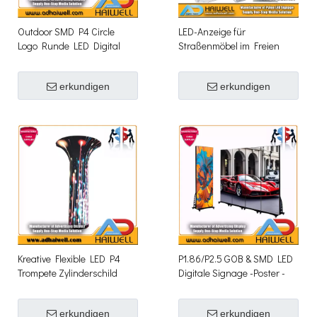
Outdoor SMD P4 Circle
LED-Anzeige für
Logo Runde LED Digital
Straßenmöbel im Freien
Video Display Screen
Digital Parking Pylon
Signage
Signage
erkundigen
erkundigen
Kreative Flexible LED P4
P1.86/P2.5 GOB & SMD LED
Trompete Zylinderschild
Digitale Signage -Poster -
Bildschirmanzeige
erkundigen
erkundigen