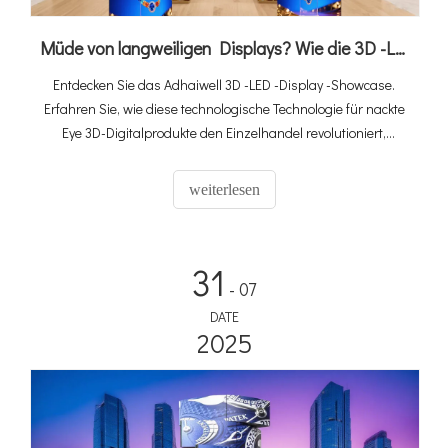
Müde von langweiligen Displays? Wie die 3D -LED -Display -Hülle Ihre Produkte hervorhebt
Entdecken Sie das Adhaiwell 3D -LED -Display -Showcase.
Erfahren Sie, wie diese technologische Technologie für nackte
Eye 3D-Digitalprodukte den Einzelhandel revolutioniert,
Kundenaufmerksamkeit auf sich zieht und den Umsatz mit
immersiven Produktdisplays mit virtuellen Methoden fördert.
weiterlesen
31
- 07
DATE
2025