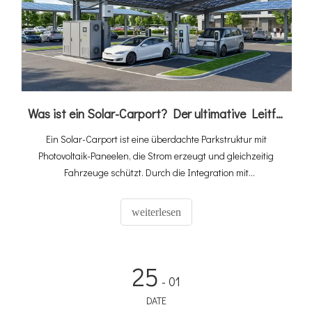
Was ist ein Solar-Carport? Der ultimative Leitfaden zur PV-, Speicher- und EV-Ladeintegration
Ein Solar-Carport ist eine überdachte Parkstruktur mit
Photovoltaik-Paneelen, die Strom erzeugt und gleichzeitig
Fahrzeuge schützt. Durch die Integration mit
Energiespeichern und Ladestationen für Elektrofahrzeuge
entsteht ein vollständiges „Solarspeicher-Ladeökosystem“,
weiterlesen
das ungenutzten Parkplatz in einen umsatzgenerierenden
Energiewert verwandelt. Da der weltweite Verkauf von
Elektrofahrzeugen im Jahr 2025 20 Millionen erreichen wird
25
und der Solar-Carport-Markt bis 2034 voraussichtlich um 10,6
- 01
% CAGR auf 2,67 Milliarden US-Dollar wachsen wird, werden
DATE
integrierte Lösungen schnell zum Standard für kommerzielle