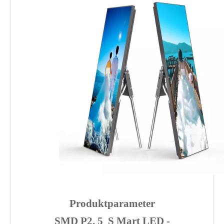
500 * 1000mm i 500 * 1250 mm i 500 *
Mehrgröße
1500 mm i 500 * 1750 mm
Produktparameter
SMD P2.
5
S
Mart LED
-