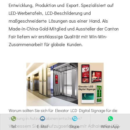
Entwicklung, Produktion und Export. Spezialisiert auf
LED-Werbetafeln, LCD-Beschilderung und
maßgeschneiderte Lösungen aus einer Hand. Als
Made-in-China-Gold-Mitglied und Aussteller der Canton
Fair liefern wir erstklassige Qualität mit Win-Win-
Zusammenarbeit für globale Kunden.
Warum sollten Sie sich für Elevator LCD Digital Signage für die
Werbung in Aufzugskabinen entscheiden?
Verbessern Sie Ihr Aufzugserlebnis mit Adhaiwells LCD-
Tel
E-Mail
Skype
WhatsApp