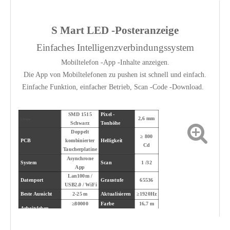
S
Mart LED -Posteranzeige
Einfaches Intelligenzverbindungssystem
Mobiltelefon -App -Inhalte anzeigen.
Die App von Mobiltelefonen zu pushen ist schnell und einfach.
Einfache Funktion, einfacher Betrieb, Scan -Code -Download.
SMD 1515
Pixel -
2,6 mm
Lampe
Schwarz
Tonhöhe
Doppelt
≥ 800
PCB
kombinierter
Helligkeit
Cd
Taucherplatine
Asynchrone
System
Scan
1 /32
App
Lan100m /
Datenport
Graustufe
65536
USB2.0 / WiFi
Beste Aussicht
2-25 m
Aktualisieren
≥1920Hz
≥80000
Farbe
16,7 m
Arbeitsleben
Stunden
anzeigen
Farbe
Arbeitsspannung
AC 220 V
Blindfleckrate
≤ 6 ppm