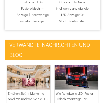
Faltbare LED -
Outdoor City Neue
LE
Posterbildschirm
intelligente und digitale
Straße
Anzeige | Hochwertige
LED-Anzeige für
Digit
visuelle Lösungen
Stadtmöbelmasten
VERWANDTE NACHRICHTEN UND
BLOG
Erhöhen Sie Ihr Marketing -
Wie Adhaiwells LED -Poster -
Spiel: Wo und wie Sie die LED
Bildschirmanzeige Ihr
-Poster -Displays von
visuelles Marketing