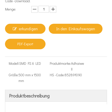
Code -Download.
Menge:
erkundigen
In den Einkaufswagen
PDF-Export
Modell:
SMD P2.6 LED
Produktmarke:
Adhaiwe
ll
Größe:
500 mm x 1500
HS -Code:
852891090
mm
Produktbeschreibung