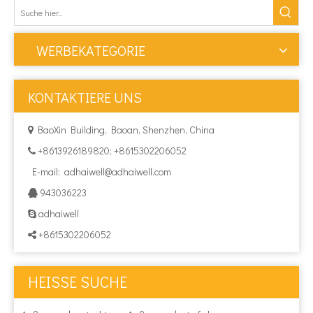
WERBEKATEGORIE
KONTAKTIERE UNS
BaoXin Building, Baoan, Shenzhen, China

+8613926189820; +8615302206052

E-mail:
adhaiwell@adhaiwell.com
943036223

adhaiwell

+8615302206052

HEISSE SUCHE