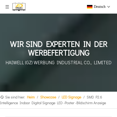
Deutsch
WIR SIND EXPERTEN IN DER
WERBEFERTIGUNG
HAIWELL (GZ) WERBUNG
INDUSTRIAL CO., LIMITED
Sie sind hier:
Heim
/
Showcase
/
LED Signage
/
SMD P2.6
Intelligence Indoor Digital Signage LED -Poster -Bildschirm Anzeige