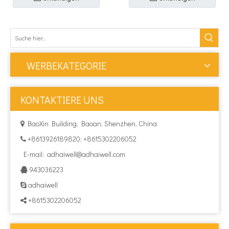
WERBEKATEGORIE
KONTAKTIERE UNS
BaoXin Building, Baoan, Shenzhen, China

+8613926189820; +8615302206052

E-mail:
adhaiwell@adhaiwell.com
943036223

adhaiwell

+8615302206052
