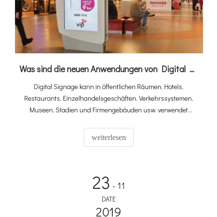
Was sind die neuen Anwendungen von Digital LCD Signage?
Digital Signage kann in öffentlichen Räumen, Hotels,
Restaurants, Einzelhandelsgeschäften, Verkehrssystemen,
Museen, Stadien und Firmengebäuden usw. verwendet
werden, um Wegfindung, Ausstellungen, Marketing und
Außenwerbung bereitzustellen. Die digitale Anzeige wird
weiterlesen
auch für die Werbung von Text-, Animations-, Bild- oder
Videonachrichten für digitales Marketing, Information,
Unterhaltung und Merchandising für ein Zielpublikum
23
verwendet.
- 11
DATE
2019