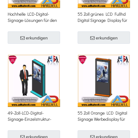
Hochhelle LCD-Digital-
55 Zoll grünes LCD Fullhd
Signage-Lösungen für den
Digital Signage Display für
Außenbereich
den Außenbereich
erkundigen
erkundigen
49-Zoll-LCD-Digital-
55 Zoll Orange LCD Digital
Signage-Einzelstruktur-
Signage Werbedisplay für
Display für den
den Außenbereich
Außenbereich
erkundigen
erkundigen