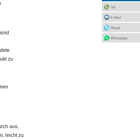
e
Tel
E-Mail
Skype
sind
WhatsApp
ndete
ukt zu
inen
urch aus,
, leicht zu