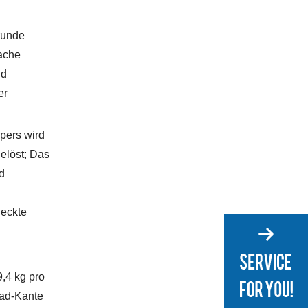
runde
fache
nd
er
pers wird
gelöst; Das
d
deckte
9,4 kg pro
rad-Kante