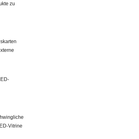
ukte zu
skarten
xterne
LED-
chwingliche
ED-Vitrine