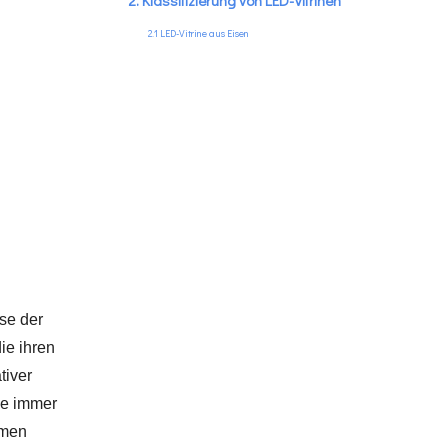
2. Klassifizierung von LED-Vitrinen
2.1 LED-Vitrine aus Eisen
2.2 LED-Vitrine aus Aluminiumdruckguss
2.3 Kohlefaser-LED-Vitrine
2.4 LED-Vitrine aus Magnesiumlegierung
2.5 LED-Vitrine aus Nano-Polymermaterial
se der
ie ihren
tiver
che immer
hmen