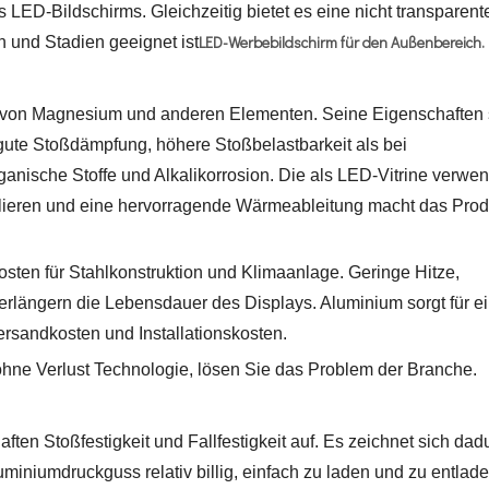
 LED-Bildschirms. Gleichzeitig bietet es eine nicht transparent
LED-Werbebildschirm für den Außenbereich.
en und Stadien geeignet ist
 von Magnesium und anderen Elementen. Seine Eigenschaften 
 gute Stoßdämpfung, höhere Stoßbelastbarkeit als bei
nische Stoffe und Alkalikorrosion. Die als LED-Vitrine verwe
allieren und eine hervorragende Wärmeableitung macht das Prod
sten für Stahlkonstruktion und Klimaanlage. Geringe Hitze,
rlängern die Lebensdauer des Displays. Aluminium sorgt für e
rsandkosten und Installationskosten.
ohne Verlust Technologie, lösen Sie das Problem der Branche.
en Stoßfestigkeit und Fallfestigkeit auf. Es zeichnet sich dad
uminiumdruckguss relativ billig, einfach zu laden und zu entladen