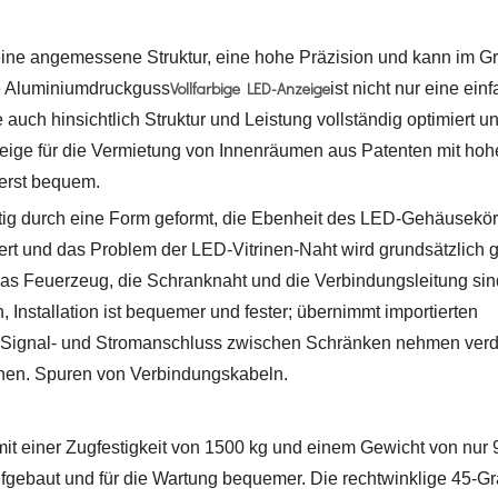
 eine angemessene Struktur, eine hohe Präzision und kann im G
Vollfarbige LED-Anzeige
e Aluminiumdruckguss
ist nicht nur eine ein
 auch hinsichtlich Struktur und Leistung vollständig optimiert u
zeige für die Vermietung von Innenräumen aus Patenten mit hoh
erst bequem.
tig durch eine Form geformt, die Ebenheit des LED-Gehäusekör
euert und das Problem der LED-Vitrinen-Naht wird grundsätzlich 
 das Feuerzeug, die Schranknaht und die Verbindungsleitung sin
, Installation ist bequemer und fester; übernimmt importierten
r; Signal- und Stromanschluss zwischen Schränken nehmen ver
sehen. Spuren von Verbindungskabeln.
mit einer Zugfestigkeit von 1500 kg und einem Gewicht von nur 
aufgebaut und für die Wartung bequemer. Die rechtwinklige 45-G