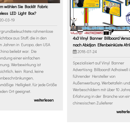
 wählen Sie Backlit Fabric
less LED Light Box?
20-03-19
rgrundbeleuchtete rahmenlose
ichtbox aus Stoff, die in den
4x3 Vinyl Banner Billboard Vers
en Jahren in Europa, den USA
nach Abidjan Elfenbeinküste Afri
hina beliebt war. Die
2018-07-24
ndung einer einfachen
Spezialisiert auf Vinyl Banner
nung, Werbewirkung ist
Advertiisng Billboard! Adhaiwell i
sichtlich, kein Rand, keine
führender Hersteller von
enbeschränkungen,
Außenwerbung, Werbetafeln un
hmäßige Helligkeit, für jede Größe
Werbeschildern mit über 10 Jahr
eden Ort geeignet.
Erfahrung in der Branche von e
weiterlesen
chinesischen Zulieferer
weiterl