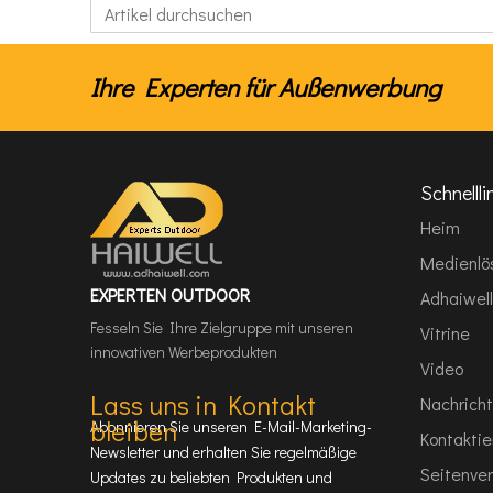
Ihre Experten für Außenwerbung
Schnellli
Heim
Medienlö
EXPERTEN OUTDOOR
Adhaiwell
Fesseln Sie Ihre Zielgruppe mit unseren
Vitrine
innovativen Werbeprodukten
Video
Lass uns in Kontakt
Nachricht
bleiben
Abonnieren Sie unseren E-Mail-Marketing-
Kontaktie
Newsletter und erhalten Sie regelmäßige
Seitenver
Updates zu beliebten Produkten und