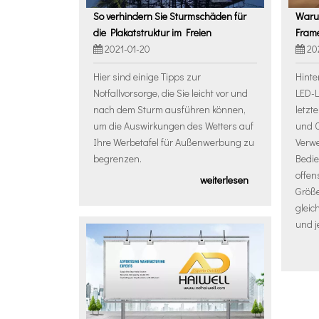
So verhindern Sie Sturmschäden für
Warum
die Plakatstruktur im Freien
Frame
2021-01-20
20
Hier sind einige Tipps zur
Hinte
Notfallvorsorge, die Sie leicht vor und
LED-L
nach dem Sturm ausführen können,
letzt
um die Auswirkungen des Wetters auf
und C
Ihre Werbetafel für Außenwerbung zu
Verwe
begrenzen.
Bedie
offen
weiterlesen
Größ
gleic
und j