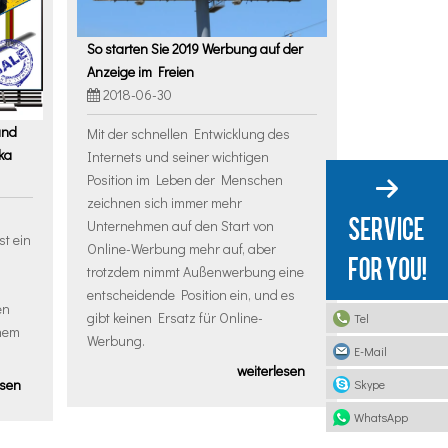
So starten Sie 2019 Werbung auf der
Anzeige im Freien
2018-06-30
and
Mit der schnellen Entwicklung des
ka
Internets und seiner wichtigen
Position im Leben der Menschen
zeichnen sich immer mehr
Unternehmen auf den Start von
st ein
Online-Werbung mehr auf, aber
trotzdem nimmt Außenwerbung eine
d
entscheidende Position ein, und es
en
gibt keinen Ersatz für Online-
Tel
inem
Werbung.
E-Mail
weiterlesen
esen
Skype
WhatsApp