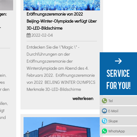
gen:
Eröffnungszeremonie von 2022
Beijing-Winter-Olympiade verfügt über
r
3D-LED-Bildschirme
2022-02-04
Entdecken Sie die \"Magic \" -
Durchführungen an der
Eröffnungszeremonie der
Winterolympiade am Abend des 4.
ein,
Februars 2022. Eröffnungszeremonie
ves
von 2022 BEIJING WINTER OLYMPICS
ir den
Merkmale 3D-LED-Bildschirme
weiterlesen
Tel
llen,
igt
E-Mail
 und
Skype
WhatsApp