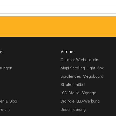
nk
Vitrine
Outdoor-Werbetafeln
sungen
Mupi Scrolling Light Box
Scrollendes Megaboard
Straßenmöbel
LCD-Digital-Signage
en & Blog
Digitale LED-Werbung
re uns
Beschilderung