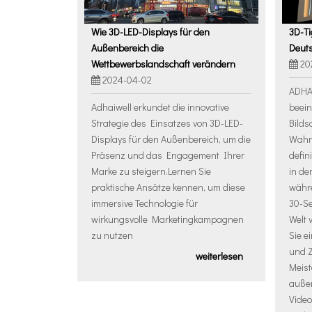
Wie 3D-LED-Displays für den
3D-Ti
Außenbereich die
Deut
Wettbewerbslandschaft verändern
20
2024-04-02
ADHAI
Adhaiwell erkundet die innovative
beein
Strategie des Einsatzes von 3D-LED-
Bilds
Displays für den Außenbereich, um die
Wahr
Präsenz und das Engagement Ihrer
defin
Marke zu steigern.Lernen Sie
in de
praktische Ansätze kennen, um diese
währe
immersive Technologie für
30-Se
wirkungsvolle Marketingkampagnen
Welt 
zu nutzen
Sie e
und 
weiterlesen
Meis
auße
Video