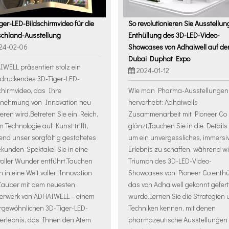
ger-LED-Bildschirmvideo für die
So revolutionieren Sie Ausstellun
schland-Ausstellung
Enthüllung des 3D-LED-Video-
24-02-06
Showcases von Adhaiwell auf de
Dubai Duphat Expo
WELL präsentiert stolz ein
2024-01-12
druckendes 3D-Tiger-LED-
chirmvideo, das Ihre
Wie man Pharma-Ausstellungen
nehmung von Innovation neu
hervorhebt: Adhaiwells
ieren wird.Betreten Sie ein Reich,
Zusammenarbeit mit Pioneer Co
m Technologie auf Kunst trifft,
glänzt.Tauchen Sie in die Details 
nd unser sorgfältig gestaltetes
um ein unvergessliches, immersi
kunden-Spektakel Sie in eine
Erlebnis zu schaffen, während w
voller Wunder entführt.Tauchen
Triumph des 3D-LED-Video-
in in eine Welt voller Innovation
Showcases von Pioneer Co enthü
Zauber mit dem neuesten
das von Adhaiwell gekonnt gefert
terwerk von ADHAIWELL – einem
wurde.Lernen Sie die Strategien
rgewöhnlichen 3D-Tiger-LED-
Techniken kennen, mit denen
erlebnis, das Ihnen den Atem
pharmazeutische Ausstellungen