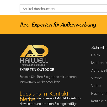
Ihre Experten für Außenwerbung
Schnellli
Heim
Medienlö
EXPERTEN OUTDOOR
Adhaiwell
Fesseln Sie Ihre Zielgruppe mit unseren
Vitrine
innovativen Werbeprodukten
Video
Lass uns in Kontakt
Nachricht
bleiben
Abonnieren Sie unseren E-Mail-Marketing-
Kontaktie
Newsletter und erhalten Sie regelmäßige